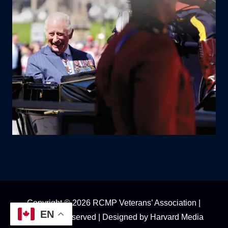
Copyright © 2026 RCMP Veterans’ Association |
EN
All Rights Reserved | Designed by
Harvard Media