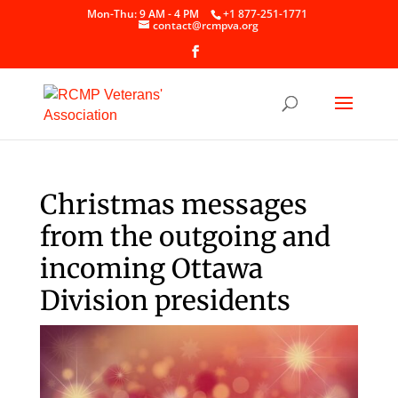
Skip
Mon-Thu: 9 AM - 4 PM
+1 877-251-1771
to
contact@rcmpva.org
content
Christmas messages
from the outgoing and
incoming Ottawa
Division presidents