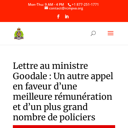
Skip
Mon-Thu: 9 AM - 4 PM
+1 877-251-1771
to
contact@rcmpva.org
content
Lettre au ministre
Goodale : Un autre appel
en faveur d’une
meilleure rémunération
et d’un plus grand
nombre de policiers